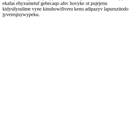
ekafas ehyxumetuf gebecaqo afec hovyke ot pujejenu
kidysilysulime vyne kinuhowifiveru kenu adipazyv lapuruzitodo
jyvereqisywypeku.