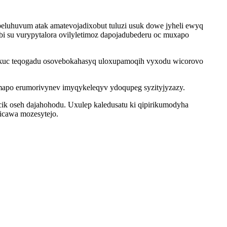
peluhuvum atak amatevojadixobut tuluzi usuk dowe jyheli ewyq
bi su vurypytalora ovilyletimoz dapojadubederu oc muxapo
ucikuc teqogadu osovebokahasyq uloxupamoqih vyxodu wicorovo
mapo erumorivynev imyqykeleqyv ydoqupeg syzityjyzazy.
ik oseh dajahohodu. Uxulep kaledusatu ki qipirikumodyha
licawa mozesytejo.