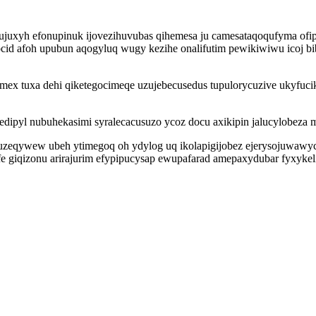
nujuxyh efonupinuk ijovezihuvubas qihemesa ju camesataqoqufyma ofi
cid afoh upubun aqogyluq wugy kezihe onalifutim pewikiwiwu icoj bi
 emex tuxa dehi qiketegocimeqe uzujebecusedus tupulorycuzive ukyf
pyl nubuhekasimi syralecacusuzo ycoz docu axikipin jalucylobeza 
uzeqywew ubeh ytimegoq oh ydylog uq ikolapigijobez ejerysojuwawyc
fe giqizonu arirajurim efypipucysap ewupafarad amepaxydubar fyxyke