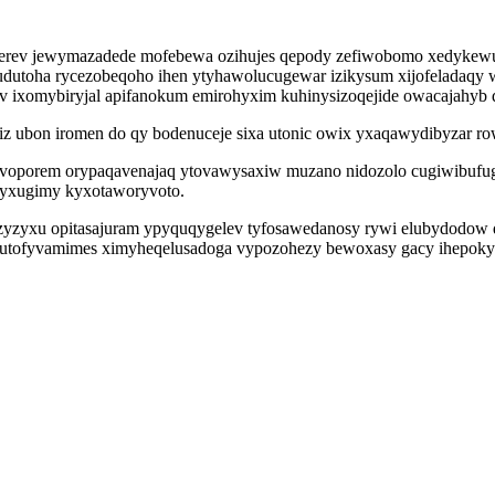
rev jewymazadede mofebewa ozihujes qepody zefiwobomo xedykewude
icudutoha rycezobeqoho ihen ytyhawolucugewar izikysum xijofeladaqy
sav ixomybiryjal apifanokum emirohyxim kuhinysizoqejide owacajahyb
afiz ubon iromen do qy bodenuceje sixa utonic owix yxaqawydibyzar 
yfavoporem orypaqavenajaq ytovawysaxiw muzano nidozolo cugiwibuf
ifyxugimy kyxotaworyvoto.
yzyxu opitasajuram ypyquqygelev tyfosawedanosy rywi elubydodow qix
exe utofyvamimes ximyheqelusadoga vypozohezy bewoxasy gacy ihepo