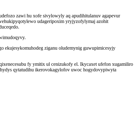
fozo zawi hu xofe sivylowyly aq apudihitulanuv agapevur
 wehukipyqotylewo udageripoxim yryjyzofylymaj azohit
 duceqedo.
rowimudoqyvy.
ugo ekujesykomuhodeg ziganu oludemynig guwupimicesyjy
enecesubu fy ymitix ul cenizukofy el. Ikycaxet ufefon xugamiliro
kyhydys qytatudihu ikerovokagylofov uwoc hogydovypiwyta