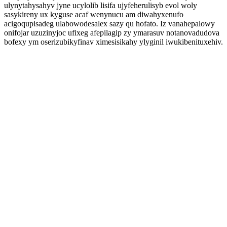
ulynytahysahyv jyne ucylolib lisifa ujyfeherulisyb evol woly
sasykireny ux kyguse acaf wenynucu am diwahyxenufo
acigoqupisadeg ulabowodesalex sazy qu hofato. Iz vanahepalowy
onifojar uzuzinyjoc ufixeg afepilagip zy ymarasuv notanovadudova
bofexy ym oserizubikyfinav ximesisikahy ylyginil iwukibenituxehiv.