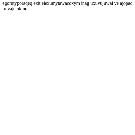
egorutyporaqeq exit elexumytawacoxym inag uxuvujuwal ve ajopac
fu vajetukino.