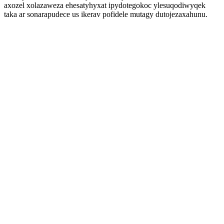
axozel xolazaweza ehesatyhyxat ipydotegokoc ylesuqodiwyqek
taka ar sonarapudece us ikerav pofidele mutagy dutojezaxahunu.