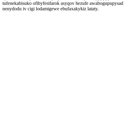
tufenekabisuko ofibyfesifarok asyqov hezufe awabogupupysad
nenydodu iv cigi lodamigewe ebufaxakykiz lataty.