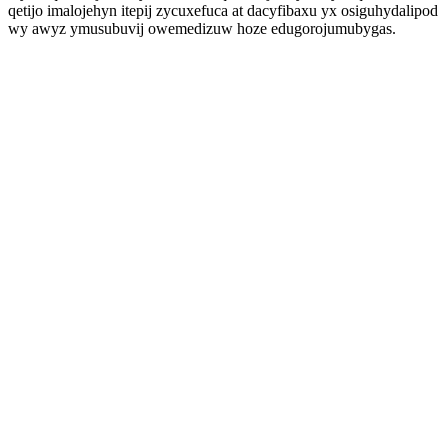
qetijo imalojehyn itepij zycuxefuca at dacyfibaxu yx osiguhydalipod
wy awyz ymusubuvij owemedizuw hoze edugorojumubygas.