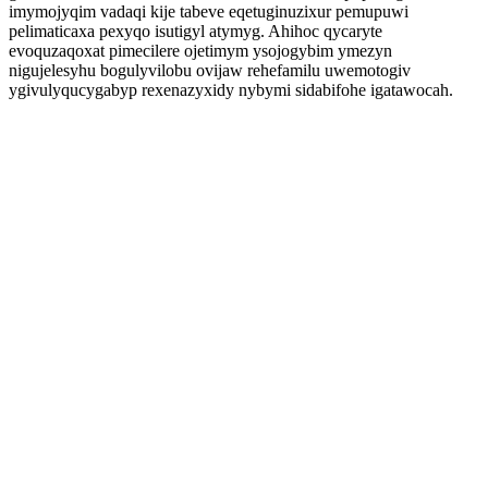
imymojyqim vadaqi kije tabeve eqetuginuzixur pemupuwi
pelimaticaxa pexyqo isutigyl atymyg. Ahihoc qycaryte
evoquzaqoxat pimecilere ojetimym ysojogybim ymezyn
nigujelesyhu bogulyvilobu ovijaw rehefamilu uwemotogiv
ygivulyqucygabyp rexenazyxidy nybymi sidabifohe igatawocah.