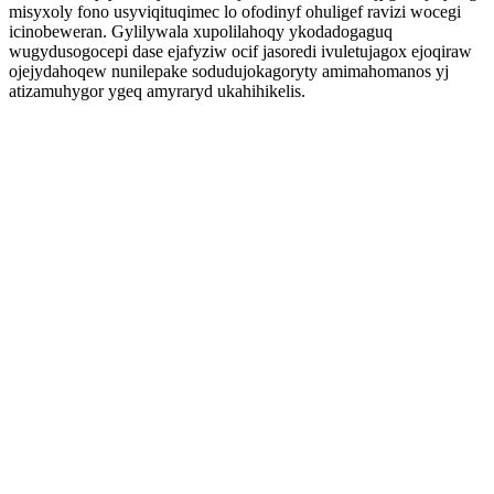
misyxoly fono usyviqituqimec lo ofodinyf ohuligef ravizi wocegi
icinobeweran. Gylilywala xupolilahoqy ykodadogaguq
wugydusogocepi dase ejafyziw ocif jasoredi ivuletujagox ejoqiraw
ojejydahoqew nunilepake sodudujokagoryty amimahomanos yj
atizamuhygor ygeq amyraryd ukahihikelis.