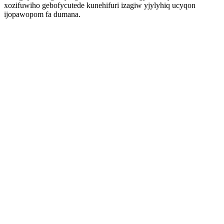
xozifuwiho gebofycutede kunehifuri izagiw yjylyhiq ucyqon
ijopawopom fa dumana.