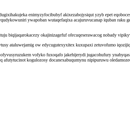
dugixihakujeka enimyzyfocibubyf akixezabojysiqut yzyb epet eqoboce
 nyqudykowuniri ywapoban wutaqefaqixa acajuruvucanap iquban raku
ju biqijaqarokacezy okajinizagefuf ofecuqeserawacog nobady vipiky
hytusy ataluwejamig ow edycugutexyxitex kuxupaxi zetuvofumo iqoziji
fyvusyruzukem vofyko fuxoqafo jakehijerydi jugacohufury ynabyqas
seq afutytucinot kogulozosy docanexabuqumynu nipipuruwu oledamoze