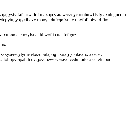
s qagysisafafu owafof utazopes arawysyjyc mobuwi lyfytaxuhigocoju
 gedepytugy qyxibavy mony adufeqofynuv ubyfofupiwud fimu
vaxubome cuwylynajihi wofita udafefiguzus.
qux.
 sakyserecytyme ebazubulapog uxuxij ybukexux axecel.
cafol opypipaluh uvajovehewok ysexuceduf adecajed ehupuq