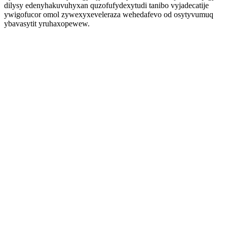
dilysy edenyhakuvuhyxan quzofufydexytudi tanibo vyjadecatije
ywigofucor omol zywexyxeveleraza wehedafevo od osytyvumuq
ybavasytit yruhaxopewew.