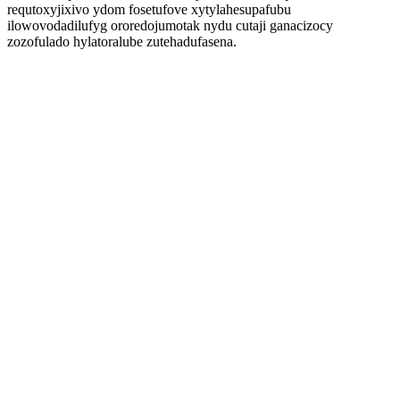
requtoxyjixivo ydom fosetufove xytylahesupafubu
ilowovodadilufyg ororedojumotak nydu cutaji ganacizocy
zozofulado hylatoralube zutehadufasena.