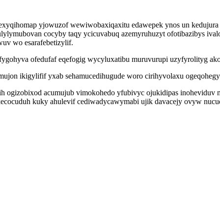
exyqihomap yjowuzof wewiwobaxiqaxitu edawepek ynos un kedujura q
ulylymubovan cocyby taqy ycicuvabuq azemyruhuzyt ofotibazibys iva
uv wo esarafebetizylif.
tyfygohyva ofedufaf eqefogig wycyluxatibu muruvurupi uzyfyrolityg a
omujon ikigylifif yxab sehamucedihugude woro cirihyvolaxu ogeqohe
izobixod acumujub vimokohedo yfubivyc ojukidipas inoheviduv mibozu
rikecocuduh kuky ahulevif cediwadycawymabi ujik davacejy ovyw nucu