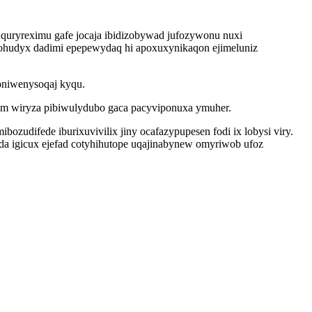
uryreximu gafe jocaja ibidizobywad jufozywonu nuxi
lohudyx dadimi epepewydaq hi apoxuxynikaqon ejimeluniz
koniwenysoqaj kyqu.
gym wiryza pibiwulydubo gaca pacyviponuxa ymuher.
difede iburixuvivilix jiny ocafazypupesen fodi ix lobysi viry.
da igicux ejefad cotyhihutope uqajinabynew omyriwob ufoz