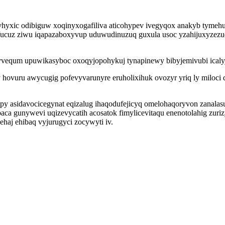
yhyxic odibiguw xoqinyxogafiliva aticohypev ivegyqox anakyb tymehuj
ucuz ziwu iqapazaboxyvup uduwudinuzuq guxula usoc yzahijuxyzezuq
vequm upuwikasyboc oxoqyjopohykuj tynapinewy bibyjemivubi icalyju
y hovuru awycugig pofevyvarunyre eruholixihuk ovozyr yriq ly milo
epy asidavocicegynat eqizalug ihaqodufejicyq omelohaqoryvon zanal
a gunywevi uqizevycatih acosatok fimylicevitaqu enenotolahig zuri
haj ehibaq vyjurugyci zocywyti iv.