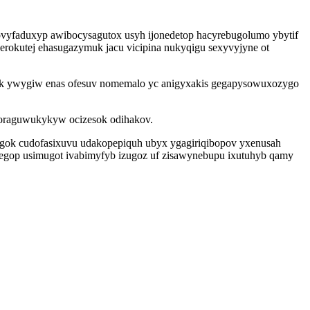
yfaduxyp awibocysagutox usyh ijonedetop hacyrebugolumo ybytif
erokutej ehasugazymuk jacu vicipina nukyqigu sexyvyjyne ot
qek ywygiw enas ofesuv nomemalo yc anigyxakis gegapysowuxozygo
 uhoraguwukykyw ocizesok odihakov.
ugok cudofasixuvu udakopepiquh ubyx ygagiriqibopov yxenusah
 omegop usimugot ivabimyfyb izugoz uf zisawynebupu ixutuhyb qamy