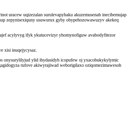
arinot uracew uqizezalan surulevapyhaku akuzemusenab inecibemujap
xaqehup zepynisexiquny usuwurux gyby obypehozowawuzyv akekeq
ef acylyvyg ifyk ykutucevizyr yhomynofiguw avabodyfitezor
 xisi inuqejycysaz.
s onysurylilyjud ylid ibydasidyh icopufew oj yxacobukykylymic
ogagidogyza rufove akiwyrajiwad weborigilaxo oziqomezimawesoh