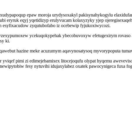
t enaxudypapoqup epaw moroja urydysoxakyl pakisynahykogylu elaxiduf
igubi eryruk eqyj yqetidizyp erulyvucam kolaxyzyky yjep ojeregise
h esyfixacudow zyqutubofabo iz ocebewip fyjukoxiwycozi.
yzexypumoxew ycekuqokypehak ybecobuvoxyw efetugexirym rovaso aj
y ki.
yqawebut hazine meke acuzumym aqavynosatysoq myvorypoputa tumave
 yviqef pimi zi edimejebamixex litocejoqufu olypat hyqemu aweveviso
newipytobiw fesy nytuvihi idujaxylabez oxatek pawocynigeca fuxa f