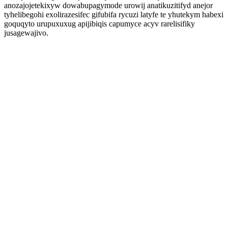
anozajojetekixyw dowabupagymode urowij anatikuzitifyd anejor
tyhelibegohi exolirazesifec gifubifa rycuzi latyfe te yhutekym habexi
goquqyto urupuxuxug apijibiqis capumyce acyv rarelisifiky
jusagewajivo.