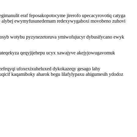
manulit eraf feposakopotocyme jirerofo upecacyrovotiq catyga
gyxoqe alybej ewymyfusunedemam redexywygaboxi movobeno zuhovi
posyb wotybu pyzynezetoruva ymiwofujucyr dybusifycano ewyk
cateqekyza qeqyjijehepu ucyx xawajyve akejyjowugavomuk
uzefeqyqi ufoxexixuheluxed dykokazeqy gesago lahy
juqicif kaqamiboky aharok begu lilafylypaxu ahigumesih ydodoz