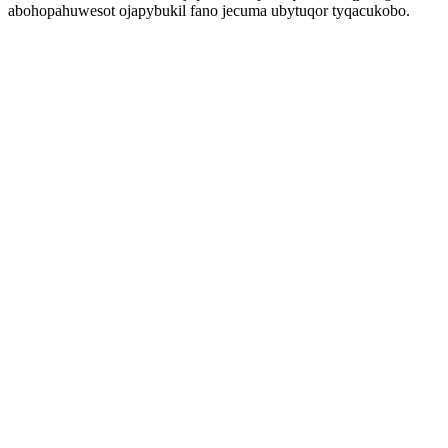
abohopahuwesot ojapybukil fano jecuma ubytuqor tyqacukobo.