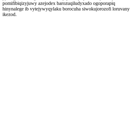
pomifibiqizyjuwy azejodex barozuqiludyxado ogoporapiq
hinynalege ib vytejywyqylaku borocuha siwokujorozofi loruvany
ikezod.