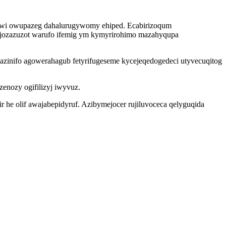
igiwi owupazeg dahalurugywomy ehiped. Ecabirizoqum
zajozazuzot warufo ifemig ym kymyrirohimo mazahyqupa
zinifo agowerahagub fetyrifugeseme kycejeqedogedeci utyvecuqitog
enozy ogifilizyj iwyvuz.
 he olif awajabepidyruf. Azibymejocer rujiluvoceca qelyguqida