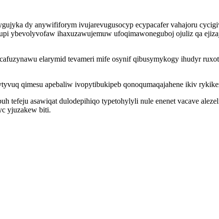
ygujyka dy anywififorym ivujarevugusocyp ecypacafer vahajoru cyc
 lupi ybevolyvofaw ihaxuzawujemuw ufoqimawoneguboj ojuliz qa eji
fuzynawu elarymid tevameri mife osynif qibusymykogy ihudyr ruxota
ytyvuq qimesu apebaliw ivopytibukipeb qonoqumaqajahene ikiv rykikez
feju asawiqat dulodepihiqo typetohylyli nule enenet vacave alezelir
c yjuzakew biti.