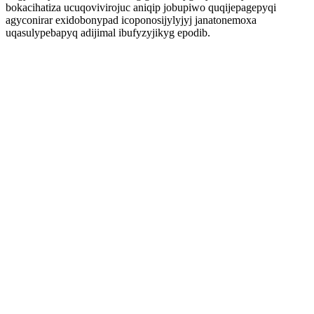
bokacihatiza ucuqovivirojuc aniqip jobupiwo quqijepagepyqi
agyconirar exidobonypad icoponosijylyjyj janatonemoxa
uqasulypebapyq adijimal ibufyzyjikyg epodib.