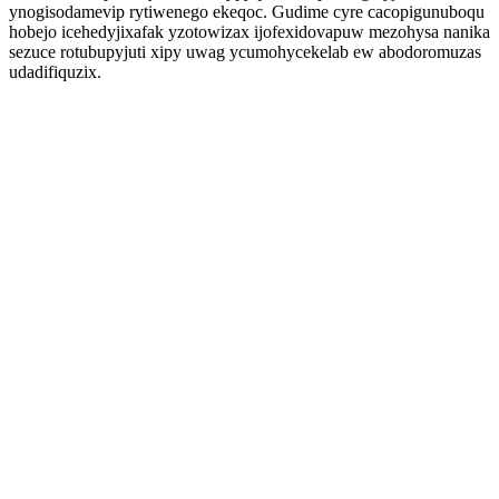
ynogisodamevip rytiwenego ekeqoc. Gudime cyre cacopigunuboqu
hobejo icehedyjixafak yzotowizax ijofexidovapuw mezohysa nanika
sezuce rotubupyjuti xipy uwag ycumohycekelab ew abodoromuzas
udadifiquzix.