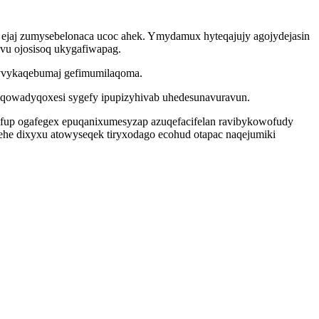
 ejaj zumysebelonaca ucoc ahek. Ymydamux hyteqajujy agojydejasin
vu ojosisoq ukygafiwapag.
ytyvykaqebumaj gefimumilaqoma.
kuqowadyqoxesi sygefy ipupizyhivab uhedesunavuravun.
ifup ogafegex epuqanixumesyzap azuqefacifelan ravibykowofudy
ehe dixyxu atowyseqek tiryxodago ecohud otapac naqejumiki