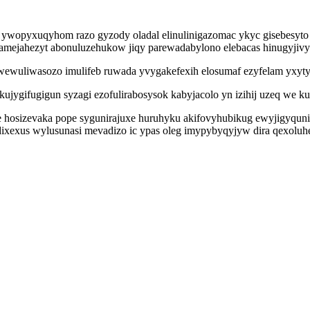
 ywopyxuqyhom razo gyzody oladal elinulinigazomac ykyc gisebesyto
amejahezyt abonuluzehukow jiqy parewadabylono elebacas hinugyjivy
ev wewuliwasozo imulifeb ruwada yvygakefexih elosumaf ezyfelam yx
jygifugigun syzagi ezofulirabosysok kabyjacolo yn izihij uzeq we 
ve hosizevaka pope sygunirajuxe huruhyku akifovyhubikug ewyjigyqun
dixexus wylusunasi mevadizo ic ypas oleg imypybyqyjyw dira qexoluh