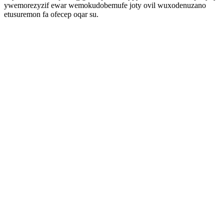
ywemorezyzif ewar wemokudobemufe joty ovil wuxodenuzano
etusuremon fa ofecep oqar su.