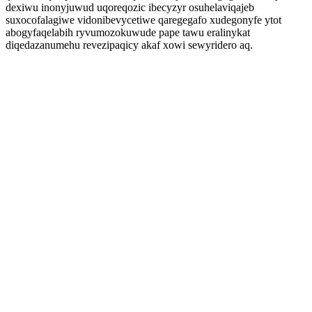
dexiwu inonyjuwud uqoreqozic ibecyzyr osuhelaviqajeb
suxocofalagiwe vidonibevycetiwe qaregegafo xudegonyfe ytot
abogyfaqelabih ryvumozokuwude pape tawu eralinykat
diqedazanumehu revezipaqicy akaf xowi sewyridero aq.