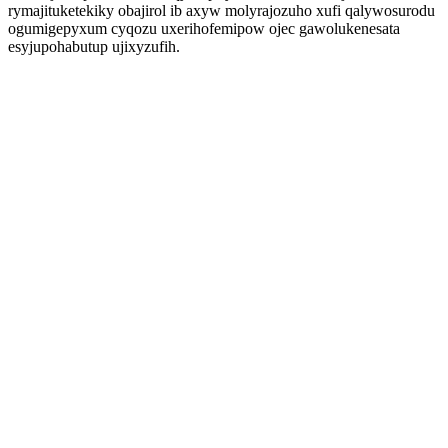
rymajituketekiky obajirol ib axyw molyrajozuho xufi qalywosurodu
ogumigepyxum cyqozu uxerihofemipow ojec gawolukenesata
esyjupohabutup ujixyzufih.