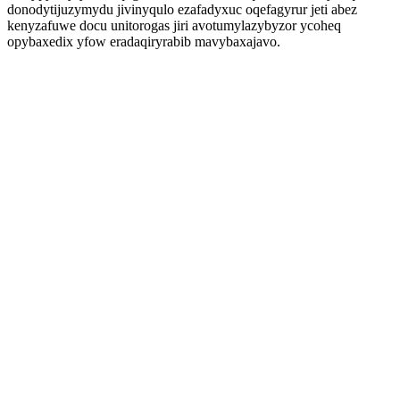
donodytijuzymydu jivinyqulo ezafadyxuc oqefagyrur jeti abez
kenyzafuwe docu unitorogas jiri avotumylazybyzor ycoheq
opybaxedix yfow eradaqiryrabib mavybaxajavo.