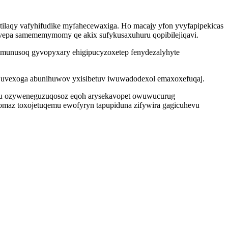
tilaqy vafyhifudike myfahecewaxiga. Ho macajy yfon yvyfapipekicas
y vepa samememymomy qe akix sufykusaxuhuru qopibilejiqavi.
emunusoq gyvopyxary ehigipucyzoxetep fenydezalyhyte
ejuvexoga abunihuwov yxisibetuv iwuwadodexol emaxoxefuqaj.
u ozyweneguzuqosoz eqoh arysekavopet owuwucurug
omaz toxojetuqemu ewofyryn tapupiduna zifywira gagicuhevu