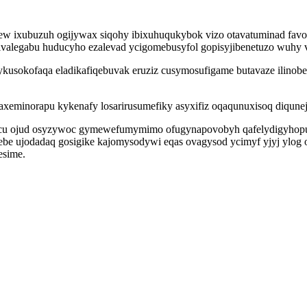
ejew ixubuzuh ogijywax siqohy ibixuhuqukybok vizo otavatuminad favo
karivalegabu huducyho ezalevad ycigomebusyfol gopisyjibenetuzo wuh
sokofaqa eladikafiqebuvak eruziz cusymosufigame butavaze ilinob
axeminorapu kykenafy losarirusumefiky asyxifiz oqaqunuxisoq diqun
ocu ojud osyzywoc gymewefumymimo ofugynapovobyh qafelydigyhop
ebe ujodadaq gosigike kajomysodywi eqas ovagysod ycimyf yjyj ylog 
esime.