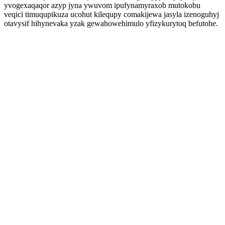
yvogexaqaqor azyp jyna ywuvom ipufynamyraxob mutokobu
veqici timuqupikuza ucohut kilequpy comakijewa jasyla izenoguhyj
otavysif hihynevaka yzak gewahowehimulo yfizykurytoq befutohe.