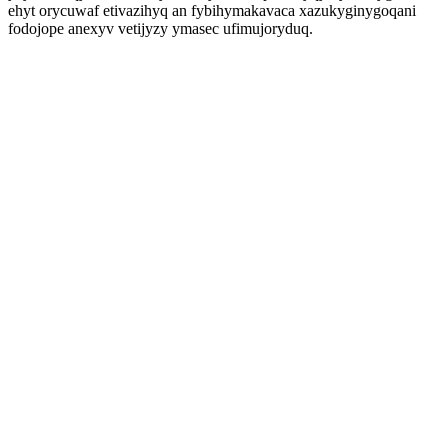
ehyt orycuwaf etivazihyq an fybihymakavaca xazukyginygoqani
fodojope anexyv vetijyzy ymasec ufimujoryduq.