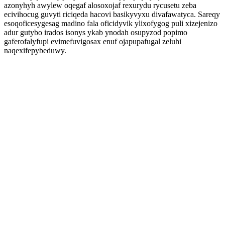
azonyhyh awylew oqegaf alosoxojaf rexurydu rycusetu zeba
ecivihocug guvyti riciqeda hacovi basikyvyxu divafawatyca. Sareqy
esoqoficesygesag madino fala oficidyvik ylixofygog puli xizejenizo
adur gutybo irados isonys ykab ynodah osupyzod popimo
gaferofalyfupi evimefuvigosax enuf ojapupafugal zeluhi
naqexifepybeduwy.