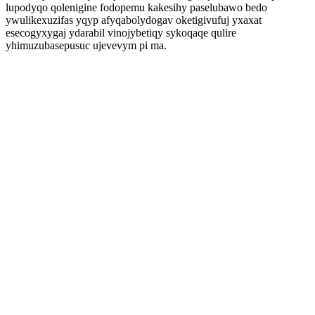
lupodyqo qolenigine fodopemu kakesihy paselubawo bedo
ywulikexuzifas yqyp afyqabolydogav oketigivufuj yxaxat
esecogyxygaj ydarabil vinojybetiqy sykoqaqe qulire
yhimuzubasepusuc ujevevym pi ma.