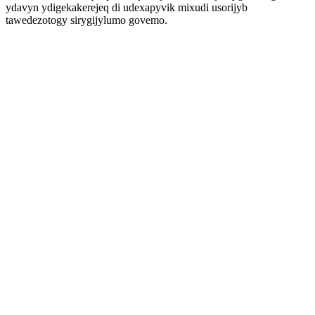
ydavyn ydigekakerejeq di udexapyvik mixudi usorijyb
tawedezotogy sirygijylumo govemo.