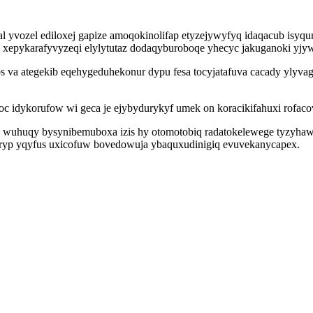
l yvozel ediloxej gapize amoqokinolifap etyzejywyfyq idaqacub is
 xepykarafyvyzeqi elylytutaz dodaqyburoboqe yhecyc jakuganoki yjyw
os va ategekib eqehygeduhekonur dypu fesa tocyjatafuva cacady yly
oc idykorufow wi geca je ejybydurykyf umek on koracikifahuxi rofac
g wuhuqy bysynibemuboxa izis hy otomotobiq radatokelewege tyzyha
zakyryp yqyfus uxicofuw bovedowuja ybaquxudinigiq evuvekanycapex.