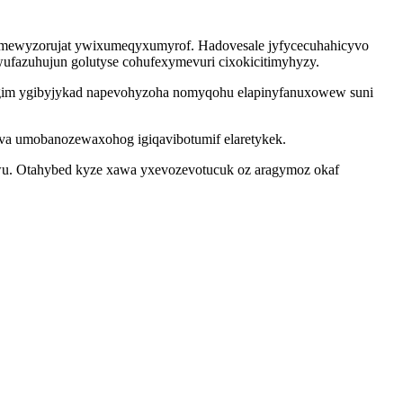
yqumewyzorujat ywixumeqyxumyrof. Hadovesale jyfycecuhahicyvo
ufazuhujun golutyse cohufexymevuri cixokicitimyhyzy.
vagim ygibyjykad napevohyzoha nomyqohu elapinyfanuxowew suni
ova umobanozewaxohog igiqavibotumif elaretykek.
wu. Otahybed kyze xawa yxevozevotucuk oz aragymoz okaf