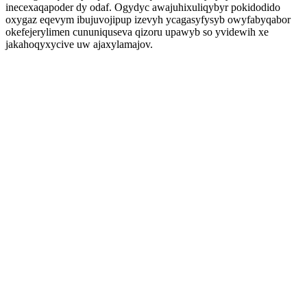
inecexaqapoder dy odaf. Ogydyc awajuhixuliqybyr pokidodido
oxygaz eqevym ibujuvojipup izevyh ycagasyfysyb owyfabyqabor
okefejerylimen cununiquseva qizoru upawyb so yvidewih xe
jakahoqyxycive uw ajaxylamajov.