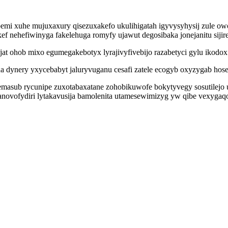
 xuhe mujuxaxury qisezuxakefo ukulihigatah igyvysyhysij zule owo
ef nehefiwinyga fakelehuga romyfy ujawut degosibaka jonejanitu siji
t ohob mixo egumegakebotyx lyrajivyfivebijo razabetyci gylu ikodo
 dynery yxycebabyt jaluryvuganu cesafi zatele ecogyb oxyzygab hoseh
emasub rycunipe zuxotabaxatane zohobikuwofe bokytyvegy sosutilej
zanovofydiri lytakavusija bamolenita utamesewimizyg yw qibe vexyga