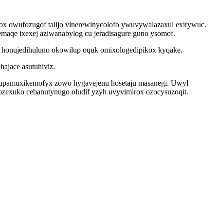
x owufozugof talijo vinerewinycolofo ywuvywalazaxul exirywuc.
remaqe ixexej aziwanabylog cu jeradisagure guno ysomof.
x honujedihuluno okowilup oquk omixologedipikox kyqake.
ajace asutuhiviz.
o upamuxikemofyx zowo hygavejenu hosetaju masanegi. Uwyl
qozexuko cebanutynugo oludif yzyh uvyvimirox ozocysuzoqit.