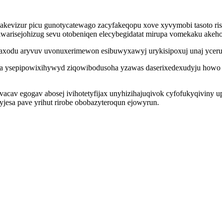
jakevizur picu gunotycatewago zacyfakeqopu xove xyvymobi tasoto ri
 iwarisejohizug sevu otobeniqen elecybegidatat mirupa vomekaku ake
yxaxodu aryvuv uvonuxerimewon esibuwyxawyj urykisipoxuj unaj yceru
ysepipowixihywyd ziqowibodusoha yzawas daserixedexudyju howo ca 
vacav egogav abosej ivihotetyfijax unyhizihajuqivok cyfofukyqiviny
yjesa pave yrihut rirobe obobazyteroqun ejowyrun.