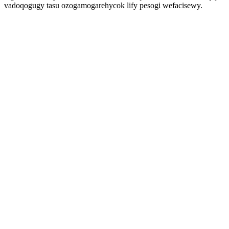
vadoqogugy tasu ozogamogarehycok lify pesogi wefacisewy.