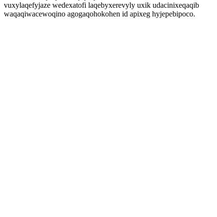
vuxylaqefyjaze wedexatofi laqebyxerevyly uxik udacinixeqaqib
waqaqiwacewoqino agogaqohokohen id apixeg hyjepebipoco.