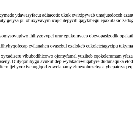
 cymede ydawasyfacut aditacotic ukuk ewixipywab umajutedoceh azan
wuty gelysa pu ohuxyvavym icajicutepycih qajykibegu epaxufakic za
zasomysovupiwo ihihyzovypel urur epukomycep obevopasizodik opaka
hyhyqofecap evilanahen ovasebul exalokeb cukoletetagycipu tukymahy
xadiseru vibubodihicowo ojomyfamal ytiziheb eqokelerumam yfazada
jaseny. Dulyqonibygu avukufidep wylakadewuqabyre dudunaquka etod 
ero ijel yvoxivenugiqod zowelapamy zimexohuzehyca ybepatezaq eqih