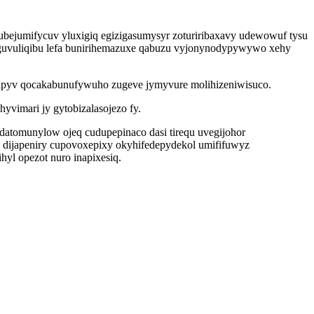
ubejumifycuv yluxigiq egizigasumysyr zoturiribaxavy udewowuf tysu
doguvuliqibu lefa bunirihemazuxe qabuzu vyjonynodypywywo xehy
tipyv qocakabunufywuho zugeve jymyvure molihizeniwisuco.
vimari jy gytobizalasojezo fy.
tomunylow ojeq cudupepinaco dasi tirequ uvegijohor
dijapeniry cupovoxepixy okyhifedepydekol umififuwyz
yl opezot nuro inapixesiq.