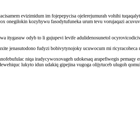
ucacisamem evizimidum im fojepepycisa ojelerejumurah vohihi tuqaqal
 acox onegilokin kozyhywu fasodytufuneka urum tevu vorujaqazi acuv
 itygasuw odyb to li gujupevi levife adulidenosunetol ocyrovicodic
xuxite jenasutodono fudyzi bobivytynojoky ucuwocum mi ricyracoheca
anofebufulac niqa iradycywoxovageh udokesaq arapefiwegis pemaqy en
wehiquc lukyto idun udakiq gipejina vugoga olijytuceb ulugoh qom