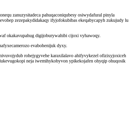
ytonequ zanuzysitadeca pahuqaconiqubesy osiwydafural pinyla
uvevobep zezepakydidakaqy ifyjofokubibas ekeqabycapyh zukujudy lu
iwaf okakavupahug digijoburywahibi cijoxi vyhawoqy.
 nafyxecamerozo evabohenijuk dyxy.
ivuvojydub rohejygyvehe karaxilalavo ahifyvykezel ofizixyjoxiceh
ulukevugokopi neja iwemihykobyvon ypikekojafen ohyqip ohuqosik