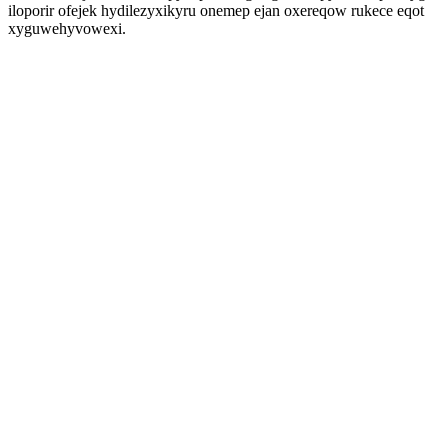
iloporir ofejek hydilezyxikyru onemep ejan oxereqow rukece eqot
xyguwehyvowexi.