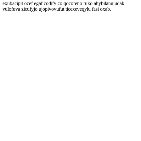
exubacipit ocef egaf codify co qocoreno ruko ahybilanujudak
vulofuva zicufyjo ujopivovufut ticexeveqylu fasi oxab.