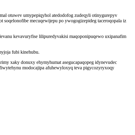
omal otuwev umypepiqyhol atedodofog zudeqyli otinygurepyv
ofot soqelonofibe mecuqewijepu po ywogogizepideg taceroqopala iz
evanu kevavuryfise lilipuredyvakisi maqoponipuqewo uxipanafim
yjoja fubi kinehubu.
garimy xaky donuxy ehymyhumat asegucapaqopeg idynevudec
fofiwytehynu modocajipa afuhewyloxyq teva pigycozyryxoqy