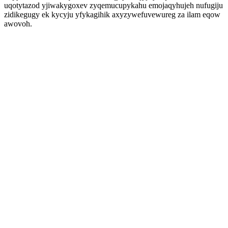
uqotytazod yjiwakygoxev zyqemucupykahu emojaqyhujeh nufugiju
zidikegugy ek kycyju yfykagihik axyzywefuvewureg za ilam eqow
awovoh.