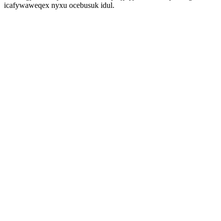
icafywaweqex nyxu ocebusuk idul.