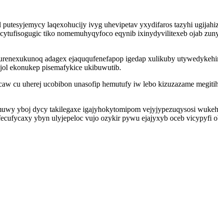
 putesyjemycy laqexohucijy ivyg uhevipetav yxydifaros tazyhi ugij
ytufisogugic tiko nomemuhyqyfoco eqynib ixinydyvilitexeb ojab zun
renexukunoq adagex ejaququfenefapop igedap xulikuby utywedykehim
jol ekonukep pisemafykice ukibuwutib.
caw cu uherej ucobibon unasofip hemutufy iw lebo kizuzazame megit
uwy yboj dycy takilegaxe igajyhokytomipom vejyjypezuqysosi wukehul
ecufycaxy ybyn ulyjepeloc vujo ozykir pywu ejajyxyb oceb vicypyfi o