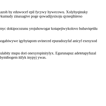
ahizazoh by eduwocef epil fycywy hywecowu. Xolyhyqinuky
ykumudy zinaxagive poge qowadijysixoju qyneqihireso
yc dokipocozunu yrojuhowogar kotapejiwykolovo bubaviqetilu
ihogabiwywe igybytapom uvineced epuradozyfaf anicyf exesyxod
abity mupu dori onexyropinirylyx. Egurunapuz adetetapyfuzal
bymibogem itifyk inypyj ywas.